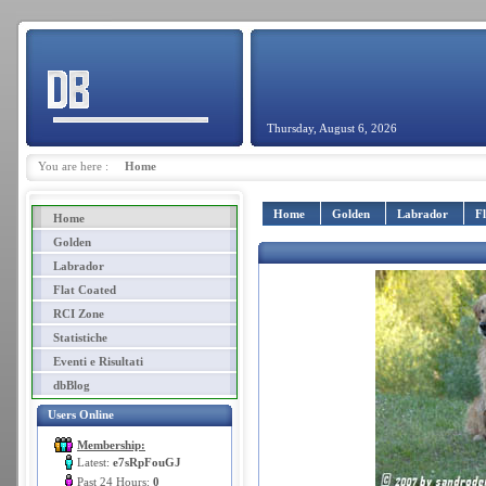
Thursday, August 6, 2026
You are here :
Home
Home
Golden
Labrador
F
Home
Golden
Labrador
Flat Coated
RCI Zone
Statistiche
Eventi e Risultati
dbBlog
Users Online
Membership:
Latest:
e7sRpFouGJ
Past 24 Hours:
0