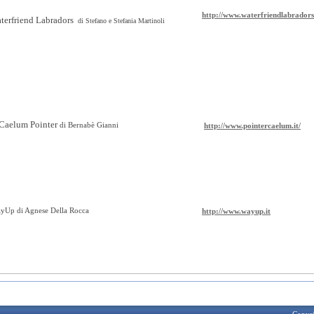
http://www.waterfriendlabrador
erfriend Labradors
di Stefano e Stefania Martinoli
Caelum Pointer
di Bernabè Gianni
http://www.pointercaelum.it/
Up di Agnese Della Rocca
http://www.wayup.it