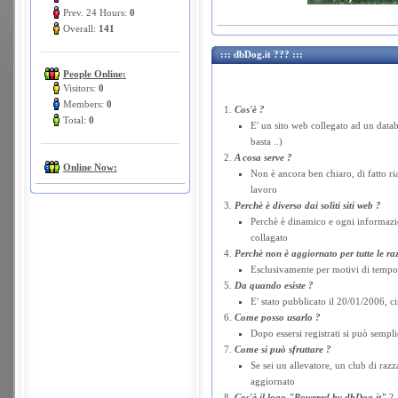
Prev. 24 Hours:
0
Overall:
141
::: dbDog.it ??? :::
People Online:
Visitors:
0
Members:
0
Cos'è ?
Total:
0
E' un sito web collegato ad un datab
basta ..)
A cosa serve ?
Online Now:
Non è ancora ben chiaro, di fatto rias
lavoro
Perchè è diverso dai soliti siti web ?
Perchè è dinamico e ogni informazion
collagato
Perchè non è aggiornato per tutte le ra
Esclusivamente per motivi di tempo. 
Da quando esiste ?
E' stato pubblicato il 20/01/2006, 
Come posso usarlo ?
Dopo essersi registrati si può semp
Come si può sfruttare ?
Se sei un allevatore, un club di raz
aggiornato
Cos'è il logo
"Powered by dbDog.it"
?