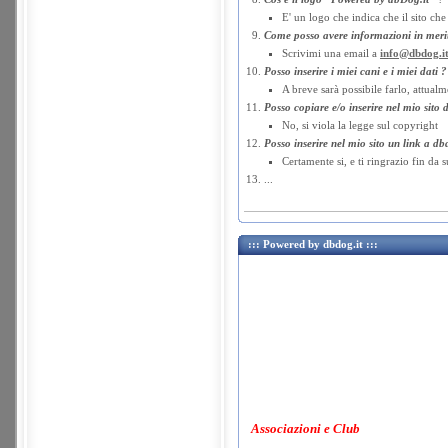
E' un logo che indica che il sito che
Come posso avere informazioni in meri
Scrivimi una email a
info@dbdog.i
Posso inserire i miei cani e i miei dati ?
A breve sarà possibile farlo, attualm
Posso copiare e/o inserire nel mio sito 
No, si viola la legge sul copyright
Posso inserire nel mio sito un link a db
Certamente si, e ti ringrazio fin da s
...
::: Powered by dbdog.it :::
Associazioni e Club