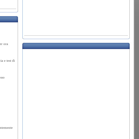
er ora
ia e test di
esso
tantemente