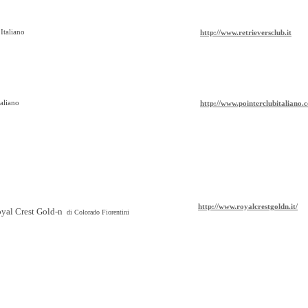
Italiano
http://www.retrieversclub.it
aliano
http://www.pointerclubitaliano.
http://www.royalcrestgoldn.it/
yal Crest Gold-n
di Colorado Fiorentini