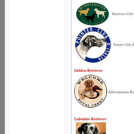
Retrievers Club 
Pointer Club It
Golden Retriever
Allevamento Ro
Labrador Retriever