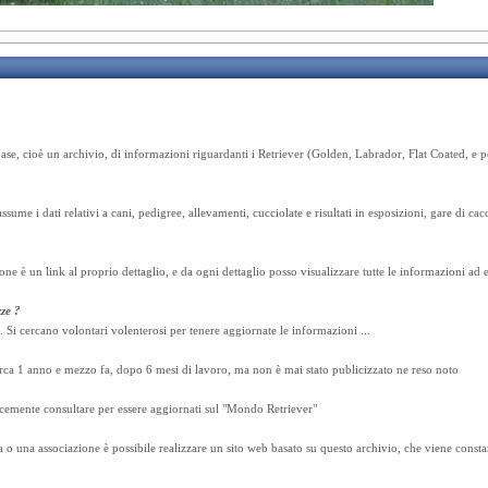
ase, cioè un archivio, di informazioni riguardanti i Retriever (Golden, Labrador, Flat Coated, e p
sume i dati relativi a cani, pedigree, allevamenti, cucciolate e risultati in esposizioni, gare di cacc
e è un link al proprio dettaglio, e da ogni dettaglio posso visualizzare tutte le informazioni ad 
zze ?
Si cercano volontari volenterosi per tenere aggiornate le informazioni ...
circa 1 anno e mezzo fa, dopo 6 mesi di lavoro, ma non è mai stato publicizzato ne reso noto
licemente consultare per essere aggiornati sul "Mondo Retriever"
za o una associazione è possibile realizzare un sito web basato su questo archivio, che viene cons