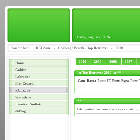
Friday, August 7, 2026
You are here :
RCI Zone
»
Challenge Benelli - Top Retriever
»
2010
2010
2009
2008
2007
Home
Golden
::: Top Retriever 2010 ::: **
Labrador
Cane
Razza
Punti FT
Punti Expo
Punti 
Flat Coated
RCI Zone
Statistiche
**
Eventi e Risultati
I dati potrebbero non essere aggiornati. Si 
dbBlog