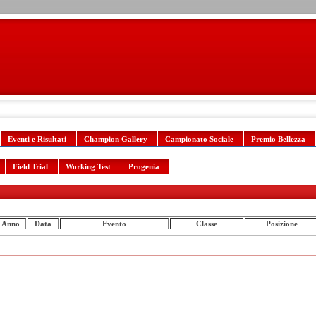
Eventi e Risultati
Champion Gallery
Campionato Sociale
Premio Bellezza
Field Trial
Working Test
Progenia
Anno
Data
Evento
Classe
Posizione