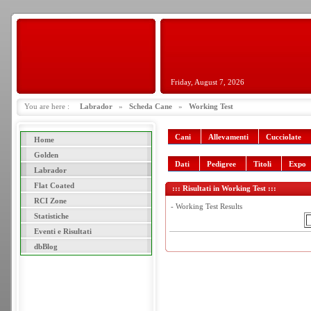
Friday, August 7, 2026
You are here :
Labrador
»
Scheda Cane
»
Working Test
Cani
Allevamenti
Cucciolate
Home
Golden
Dati
Pedigree
Titoli
Expo
Labrador
Flat Coated
::: Risultati in Working Test :::
RCI Zone
- Working Test Results
Statistiche
Eventi e Risultati
dbBlog