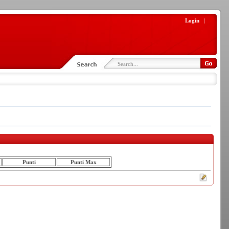
Login
|
Punti
Punti Max