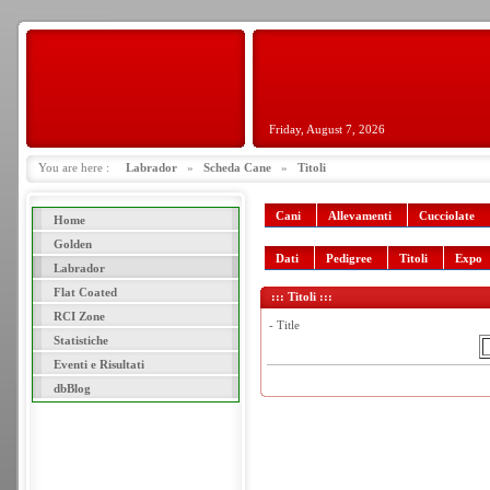
Friday, August 7, 2026
You are here :
Labrador
»
Scheda Cane
»
Titoli
Cani
Allevamenti
Cucciolate
Home
Golden
Dati
Pedigree
Titoli
Expo
Labrador
Flat Coated
::: Titoli :::
RCI Zone
- Title
Statistiche
Eventi e Risultati
dbBlog