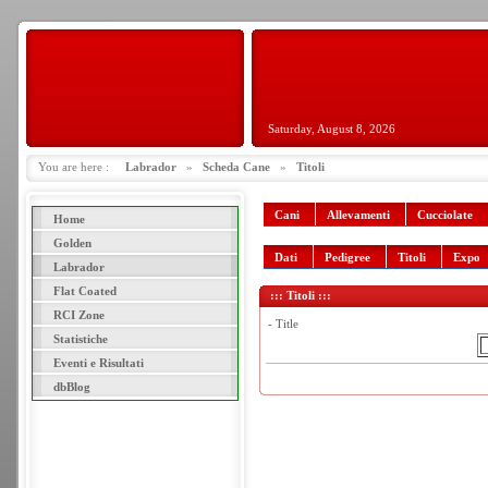
Saturday, August 8, 2026
You are here :
Labrador
»
Scheda Cane
»
Titoli
Cani
Allevamenti
Cucciolate
Home
Golden
Dati
Pedigree
Titoli
Expo
Labrador
Flat Coated
::: Titoli :::
RCI Zone
- Title
Statistiche
Eventi e Risultati
dbBlog