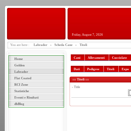
Friday, August 7, 2026
You are here :
Labrador
»
Scheda Cane
»
Titoli
Cani
Allevamenti
Cucciolate
Home
Golden
Dati
Pedigree
Titoli
Expo
Labrador
Flat Coated
::: Titoli :::
RCI Zone
- Title
Statistiche
Eventi e Risultati
dbBlog