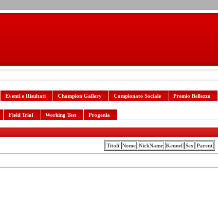
Eventi e Risultati
Champion Gallery
Campionato Sociale
Premio Bellezza
Field Trial
Working Test
Progenia
Titoli
Nome
NickName
Kennel
Sex
Parent