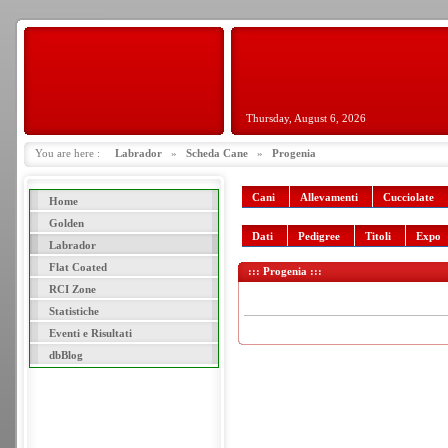
Thursday, August 6, 2026
You are here :
Labrador
»
Scheda Cane
»
Progenia
Cani
Allevamenti
Cucciolate
Home
Golden
Dati
Pedigree
Titoli
Expo
Labrador
Flat Coated
::: Progenia :::
RCI Zone
Statistiche
Eventi e Risultati
dbBlog