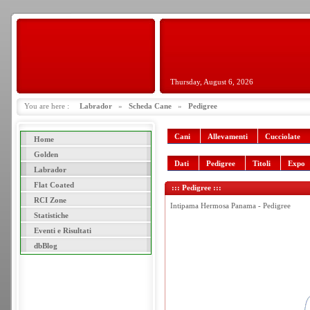
Thursday, August 6, 2026
You are here :
Labrador
»
Scheda Cane
»
Pedigree
Cani
Allevamenti
Cucciolate
Home
Golden
Dati
Pedigree
Titoli
Expo
Labrador
Flat Coated
::: Pedigree :::
RCI Zone
Intipama Hermosa Panama - Pedigree
Statistiche
Eventi e Risultati
dbBlog