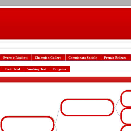
Eventi e Risultati
Champion Gallery
Campionato Sociale
Premio Bellezza
Field Trial
Working Test
Progenia