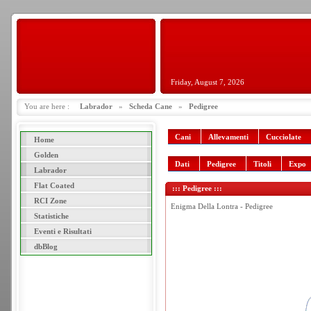
Friday, August 7, 2026
You are here :
Labrador
»
Scheda Cane
»
Pedigree
Cani
Allevamenti
Cucciolate
Home
Golden
Dati
Pedigree
Titoli
Expo
Labrador
Flat Coated
::: Pedigree :::
RCI Zone
Enigma Della Lontra - Pedigree
Statistiche
Eventi e Risultati
dbBlog