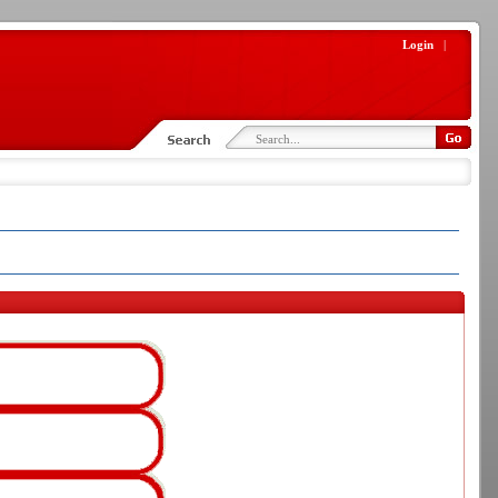
Login
|