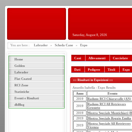
Saturday, August 8, 2026
You are here :
Labrador
»
Scheda Cane
»
Expo
Cani
Allevamenti
Cucciolate
Home
Golden
Dati
Pedigree
Titoli
Expo
Labrador
Flat Coated
::: Risultati in Espoizioni :::
RCI Zone
Anuedis Isabella - Expo Results
Statistiche
Anno
Evento
Eventi e Risultati
2019
Raduno RCI Chiaravalle (AN)
Raduno RCI All Retrievers
dbBlog
2019
Grosseto
2019
Mostra Speciale Montichiari (B
2019
Mostra Speciale Reggio Emilia
Mostra Speciale All Retrievers
2019
Vicenza