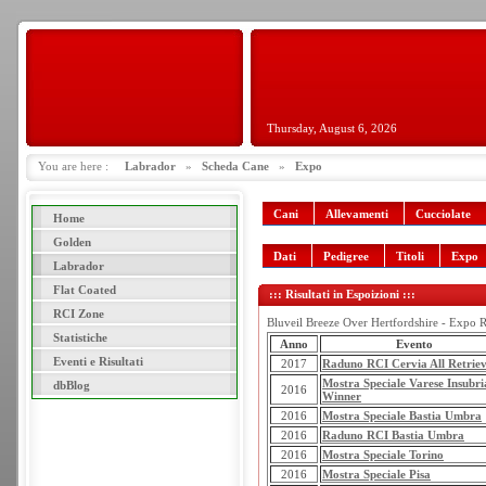
Thursday, August 6, 2026
You are here :
Labrador
»
Scheda Cane
»
Expo
Cani
Allevamenti
Cucciolate
Home
Golden
Dati
Pedigree
Titoli
Expo
Labrador
Flat Coated
::: Risultati in Espoizioni :::
RCI Zone
Bluveil Breeze Over Hertfordshire - Expo R
Statistiche
Anno
Evento
Eventi e Risultati
2017
Raduno RCI Cervia All Retriev
Mostra Speciale Varese Insubri
dbBlog
2016
Winner
2016
Mostra Speciale Bastia Umbra
2016
Raduno RCI Bastia Umbra
2016
Mostra Speciale Torino
2016
Mostra Speciale Pisa