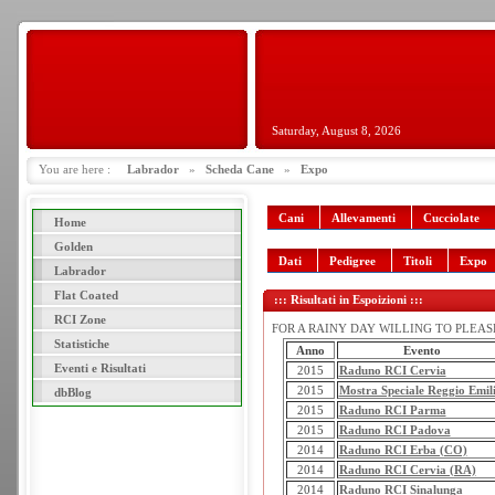
Saturday, August 8, 2026
You are here :
Labrador
»
Scheda Cane
»
Expo
Cani
Allevamenti
Cucciolate
Home
Golden
Dati
Pedigree
Titoli
Expo
Labrador
Flat Coated
::: Risultati in Espoizioni :::
RCI Zone
FOR A RAINY DAY WILLING TO PLEASE -
Statistiche
Anno
Evento
Eventi e Risultati
2015
Raduno RCI Cervia
2015
Mostra Speciale Reggio Emil
dbBlog
2015
Raduno RCI Parma
2015
Raduno RCI Padova
2014
Raduno RCI Erba (CO)
2014
Raduno RCI Cervia (RA)
2014
Raduno RCI Sinalunga