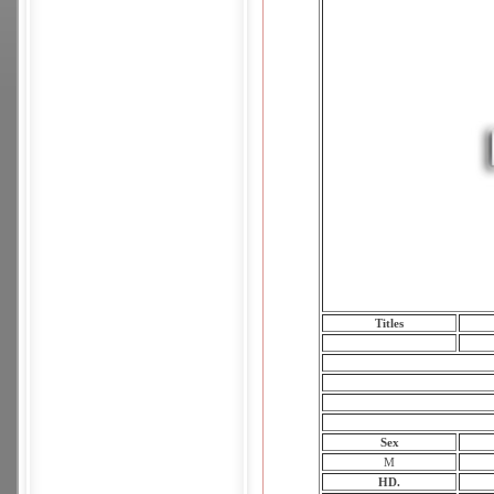
Titles
Sex
M
HD.