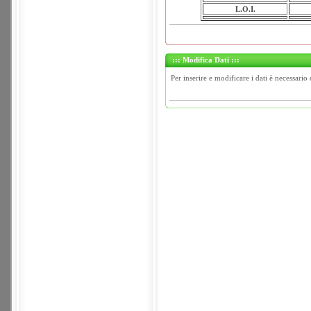
L.O.I.
::: Modifica Dati :::
Per inserire e modificare i dati è necessario 