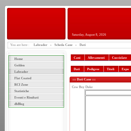
Saturday, August 8, 2026
You are here :
Labrador
»
Scheda Cane
»
Dati
Cani
Allevamenti
Cucciolate
Home
Golden
Dati
Pedigree
Titoli
Expo
Labrador
Flat Coated
::: Dati Cane :::
RCI Zone
Cow Boy Duke
Statistiche
Eventi e Risultati
dbBlog