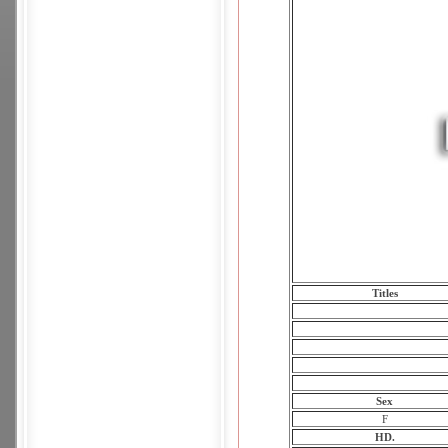
Titles
Sex
F
HD.