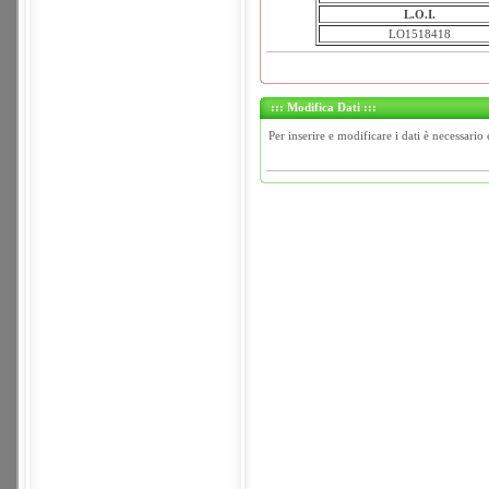
L.O.I.
LO1518418
::: Modifica Dati :::
Per inserire e modificare i dati è necessario 