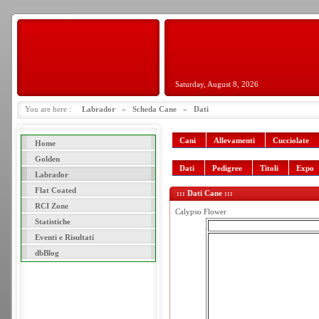
Saturday, August 8, 2026
You are here :
Labrador
»
Scheda Cane
»
Dati
Cani
Allevamenti
Cucciolate
Home
Golden
Dati
Pedigree
Titoli
Expo
Labrador
Flat Coated
::: Dati Cane :::
RCI Zone
Calypso Flower
Statistiche
Eventi e Risultati
dbBlog