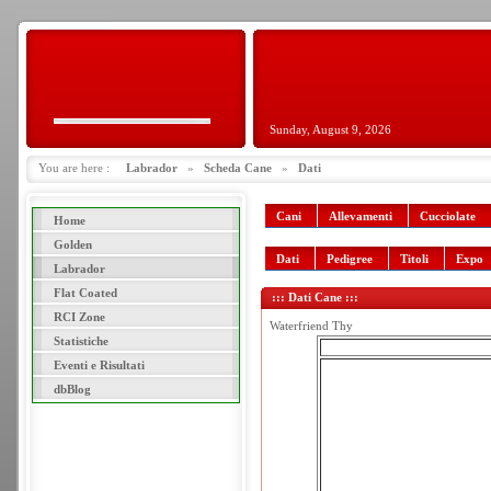
Sunday, August 9, 2026
You are here :
Labrador
»
Scheda Cane
»
Dati
Cani
Allevamenti
Cucciolate
Home
Golden
Dati
Pedigree
Titoli
Expo
Labrador
Flat Coated
::: Dati Cane :::
RCI Zone
Waterfriend Thy
Statistiche
Eventi e Risultati
dbBlog