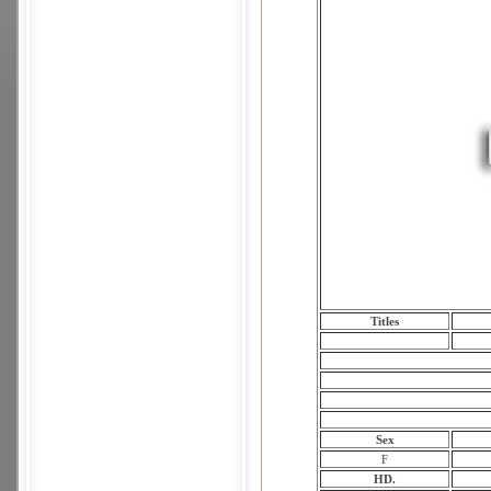
Titles
Sex
F
HD.