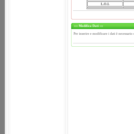
L.O.I.
::: Modifica Dati :::
Per inserire e modificare i dati è necessario 