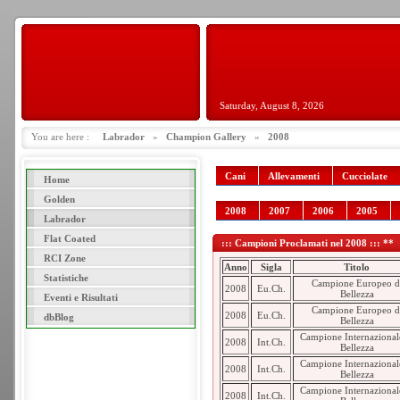
Saturday, August 8, 2026
You are here :
Labrador
»
Champion Gallery
»
2008
Cani
Allevamenti
Cucciolate
Home
Golden
2008
2007
2006
2005
Labrador
Flat Coated
::: Campioni Proclamati nel 2008 ::: **
RCI Zone
Anno
Sigla
Titolo
Statistiche
Campione Europeo d
2008
Eu.Ch.
Bellezza
Eventi e Risultati
Campione Europeo d
2008
Eu.Ch.
dbBlog
Bellezza
Campione Internazional
2008
Int.Ch.
Bellezza
Campione Internazional
2008
Int.Ch.
Bellezza
Campione Internazional
2008
Int.Ch.