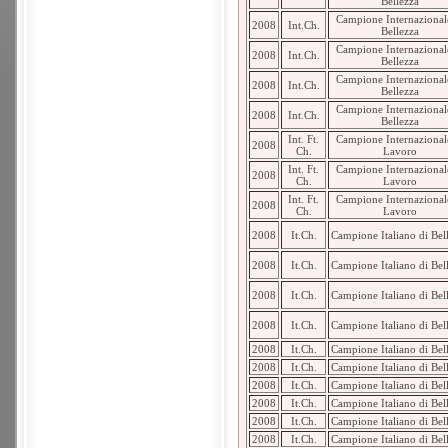
Bellezza
Campione Internazional
2008
Int.Ch.
Bellezza
Campione Internazional
2008
Int.Ch.
Bellezza
Campione Internazional
2008
Int.Ch.
Bellezza
Campione Internazional
2008
Int.Ch.
Bellezza
Int. Ft.
Campione Internazional
2008
Ch.
Lavoro
Int. Ft.
Campione Internazional
2008
Ch.
Lavoro
Int. Ft.
Campione Internazional
2008
Ch.
Lavoro
2008
It.Ch.
Campione Italiano di Bel
2008
It.Ch.
Campione Italiano di Bel
2008
It.Ch.
Campione Italiano di Bel
2008
It.Ch.
Campione Italiano di Bel
2008
It.Ch.
Campione Italiano di Bel
2008
It.Ch.
Campione Italiano di Bel
2008
It.Ch.
Campione Italiano di Bel
2008
It.Ch.
Campione Italiano di Bel
2008
It.Ch.
Campione Italiano di Bel
2008
It.Ch.
Campione Italiano di Bel