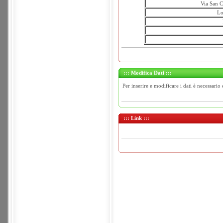
Via San C
Lo
::: Modifica Dati :::
Per inserire e modificare i dati è necessario 
::: Link :::