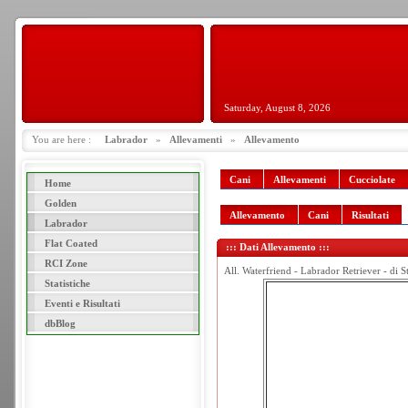
Saturday, August 8, 2026
You are here :
Labrador
»
Allevamenti
»
Allevamento
Cani
Allevamenti
Cucciolate
Home
Golden
Allevamento
Cani
Risultati
Labrador
Flat Coated
::: Dati Allevamento :::
RCI Zone
All. Waterfriend - Labrador Retriever - di S
Statistiche
Eventi e Risultati
dbBlog