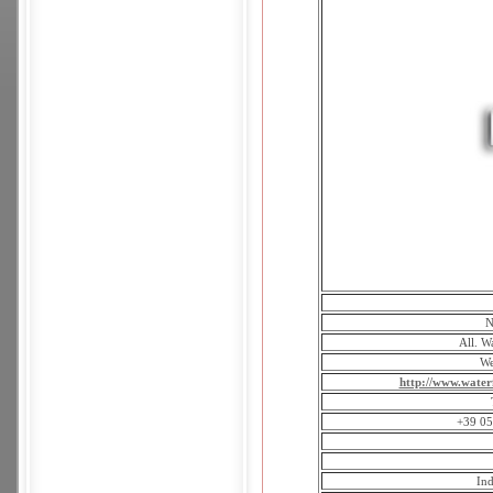
N
All. W
We
http://www.water
+39 0
Ind