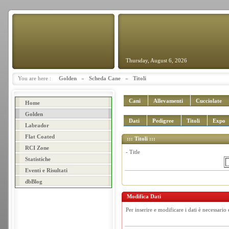
Thursday, August 6, 2026
You are here :
Golden
»
Scheda Cane
»
Titoli
Cani
Allevamenti
Cucciolate
Home
Golden
Dati
Pedigree
Titoli
Expo
Labrador
Flat Coated
::: Titoli :::
RCI Zone
- Title
Statistiche
Eventi e Risultati
dbBlog
Modifica Dati
Per inserire e modificare i dati è necessario 