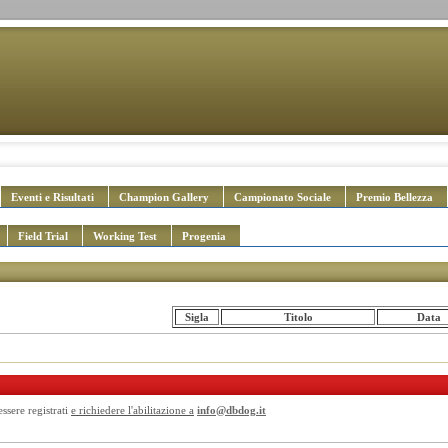
Eventi e Risultati
Champion Gallery
Campionato Sociale
Premio Bellezza
Field Trial
Working Test
Progenia
Sigla
Titolo
Data
essere registrati
e richiedere l'abilitazione a
info@dbdog.it