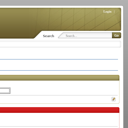
Login
|