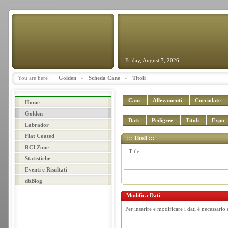
Friday, August 7, 2026
You are here :
Golden
»
Scheda Cane
»
Titoli
Cani
Allevamenti
Cucciolate
Home
Golden
Dati
Pedigree
Titoli
Expo
Labrador
Flat Coated
::: Titoli :::
RCI Zone
- Title
Statistiche
Eventi e Risultati
dbBlog
Modifica Dati
Per inserire e modificare i dati è necessario 