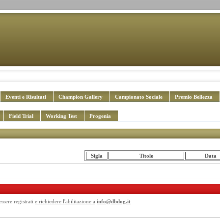
Eventi e Risultati
Champion Gallery
Campionato Sociale
Premio Bellezza
Field Trial
Working Test
Progenia
Sigla
Titolo
Data
essere registrati
e richiedere l'abilitazione a
info@dbdog.it