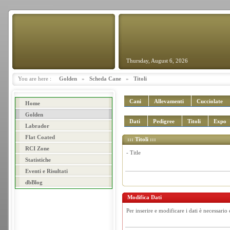
Thursday, August 6, 2026
You are here :
Golden
»
Scheda Cane
»
Titoli
Cani
Allevamenti
Cucciolate
Home
Golden
Dati
Pedigree
Titoli
Expo
Labrador
Flat Coated
::: Titoli :::
RCI Zone
- Title
Statistiche
Eventi e Risultati
dbBlog
Modifica Dati
Per inserire e modificare i dati è necessario 