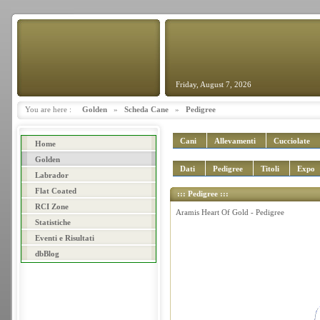
Friday, August 7, 2026
You are here :
Golden
»
Scheda Cane
»
Pedigree
Cani
Allevamenti
Cucciolate
Home
Golden
Dati
Pedigree
Titoli
Expo
Labrador
Flat Coated
::: Pedigree :::
RCI Zone
Aramis Heart Of Gold - Pedigree
Statistiche
Eventi e Risultati
dbBlog