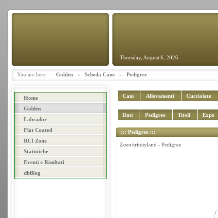
Thursday, August 6, 2026
You are here :
Golden
»
Scheda Cane
»
Pedigree
Cani
Allevamenti
Cucciolate
Home
Golden
Dati
Pedigree
Titoli
Expo
Labrador
Flat Coated
::: Pedigree :::
RCI Zone
Zoeoftrinityland - Pedigree
Statistiche
Eventi e Risultati
dbBlog