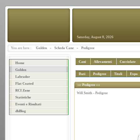
Saturday, August 8, 2026
You are here :
Golden
»
Scheda Cane
»
Pedigree
Cani
Allevamenti
Cucciolate
Home
Golden
Dati
Pedigree
Titoli
Expo
Labrador
Flat Coated
::: Pedigree :::
RCI Zone
Will Smith - Pedigree
Statistiche
Eventi e Risultati
dbBlog