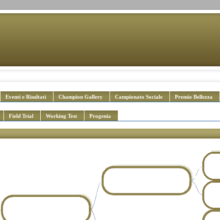
Eventi e Risultati
Champion Gallery
Campionato Sociale
Premio Bellezza
Field Trial
Working Test
Progenia