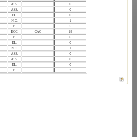
ASS.
0
ASS.
0
EL.
0
N.C.
1
B.
5
ECC.
CAC
18
B.
6
EL.
0
N.C.
1
ASS.
0
ASS.
0
EL.
0
B.
2