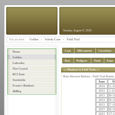
Sunday, August 9, 2026
You are here :
Golden
»
Scheda Cane
»
Field Trial
Cani
Allevamenti
Cucciolate
Home
Golden
Dati
Pedigree
Titoli
Expo
Labrador
Flat Coated
::: Risultati in Field Trials :::
RCI Zone
Briar Alectoris Barbara - Field Trial Results
Statistiche
Anno
D
Eventi e Risultati
2014
11-1
2013
1-12
dbBlog
2013
30-1
2013
29-1
2013
27-1
2013
26-1
2013
27-1