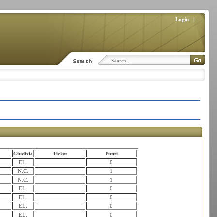
Login
|
Giudizio
Ticket
Punti
EL.
0
N.C.
1
N.C.
1
EL.
0
EL.
0
EL.
0
EL.
0