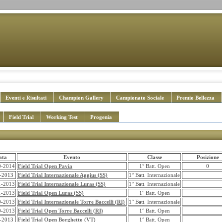
Eventi e Risultati
Champion Gallery
Campionato Sociale
Premio Bellezza
Field Trial
Working Test
Progenia
ata
Evento
Classe
Posizione
0-2014
Field Trial Open Pavia
1° Batt. Open
0
-2013
Field Trial Internazionale Aggius (SS)
1° Batt. Internazionale
1-2013
Field Trial Internazionale Luras (SS)
1° Batt. Internazionale
1-2013
Field Trial Open Luras (SS)
1° Batt. Open
0-2013
Field Trial Internazionale Torre Baccelli (RI)
1° Batt. Internazionale
0-2013
Field Trial Open Torre Baccelli (RI)
1° Batt. Open
-2013
Field Trial Open Borghetto (VT)
1° Batt. Open