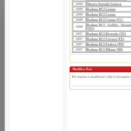
2009
Mostra Speciale Genova
2009
Raduno RCI Cesena
2009
Raduno RCI Cesena
2008
Raduno RCI Cesena (FC)
Raduno RCI - Golden - Sizzan
2008
(NO)
2007
Raduno RCI Rivarolo (TO)
2007
Raduno RCI Ferrara (FE)
2007
Raduno RCI Padova (PD)
2007
Raduno RCI Milano (MI)
Modifica Dati
Per inserire e modificare i dati è necessario 