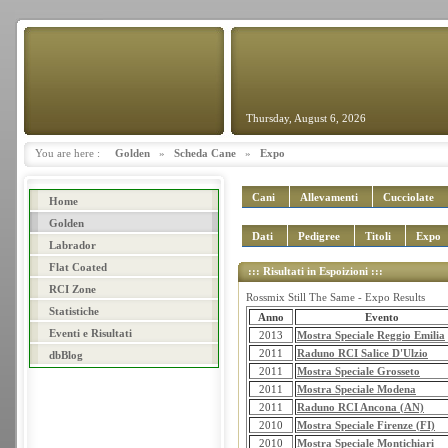
Thursday, August 6, 2026
You are here :
Golden
»
Scheda Cane
»
Expo
Cani
Allevamenti
Cucciolate
Home
Golden
Dati
Pedigree
Titoli
Expo
Labrador
Flat Coated
::: Risultati in Espoizioni :::
RCI Zone
Rossmix Still The Same - Expo Results
Statistiche
Anno
Evento
Eventi e Risultati
2013
Mostra Speciale Reggio Emilia
2011
Raduno RCI Salice D'Ulzio
dbBlog
2011
Mostra Speciale Grosseto
2011
Mostra Speciale Modena
2011
Raduno RCI Ancona (AN)
2010
Mostra Speciale Firenze (FI)
2010
Mostra Speciale Montichiari