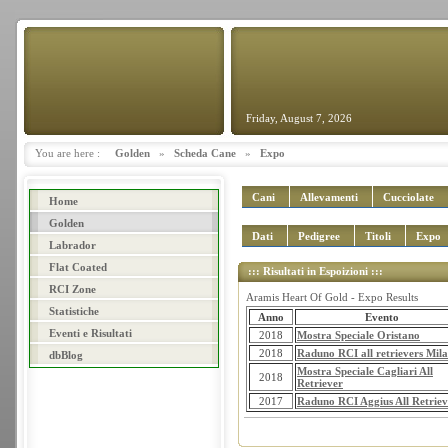
Friday, August 7, 2026
You are here :
Golden
»
Scheda Cane
»
Expo
Cani
Allevamenti
Cucciolate
Home
Golden
Dati
Pedigree
Titoli
Expo
Labrador
Flat Coated
::: Risultati in Espoizioni :::
RCI Zone
Aramis Heart Of Gold - Expo Results
Statistiche
Anno
Evento
Eventi e Risultati
2018
Mostra Speciale Oristano
2018
Raduno RCI all retrievers Mil
dbBlog
Mostra Speciale Cagliari All
2018
Retriever
2017
Raduno RCI Aggius All Retriev