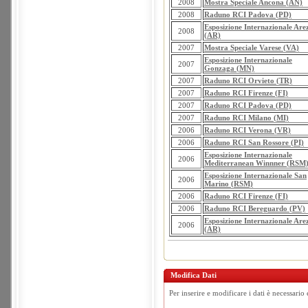
2008
Mostra Speciale Ancona (AN)
2008
Raduno RCI Padova (PD)
Esposizione Internazionale Are
2008
(AR)
2007
Mostra Speciale Varese (VA)
Esposizione Internazionale
2007
Gonzaga (MN)
2007
Raduno RCI Orvieto (TR)
2007
Raduno RCI Firenze (FI)
2007
Raduno RCI Padova (PD)
2007
Raduno RCI Milano (MI)
2006
Raduno RCI Verona (VR)
2006
Raduno RCI San Rossore (PI)
Esposizione Internazionale
2006
Mediterranean Winnner (RSM
Esposizione Internazionale San
2006
Marino (RSM)
2006
Raduno RCI Firenze (FI)
2006
Raduno RCI Bereguardo (PV)
Esposizione Internazionale Are
2006
(AR)
Modifica Dati
Per inserire e modificare i dati è necessario 