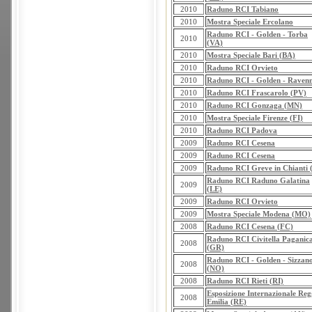
2010
Raduno RCI Tabiano
2010
Mostra Speciale Ercolano
Raduno RCI - Golden - Torba
2010
(VA)
2010
Mostra Speciale Bari (BA)
2010
Raduno RCI Orvieto
2010
Raduno RCI - Golden - Raven
2010
Raduno RCI Frascarolo (PV)
2010
Raduno RCI Gonzaga (MN)
2010
Mostra Speciale Firenze (FI)
2010
Raduno RCI Padova
2009
Raduno RCI Cesena
2009
Raduno RCI Cesena
2009
Raduno RCI Greve in Chianti 
Raduno RCI Raduno Galatina
2009
(LE)
2009
Raduno RCI Orvieto
2009
Mostra Speciale Modena (MO)
2008
Raduno RCI Cesena (FC)
Raduno RCI Civitella Paganic
2008
(GR)
Raduno RCI - Golden - Sizzan
2008
(NO)
2008
Raduno RCI Rieti (RI)
Esposizione Internazionale Reg
2008
Emilia (RE)