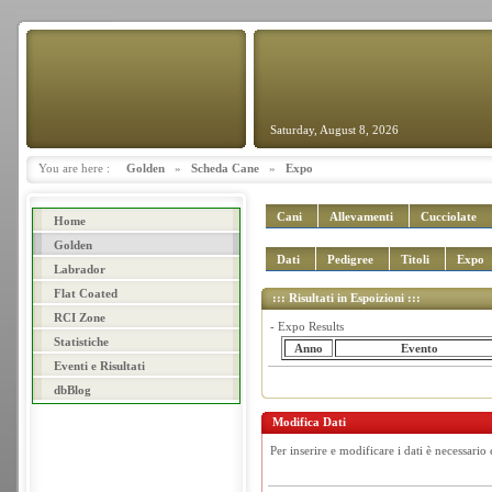
Saturday, August 8, 2026
You are here :
Golden
»
Scheda Cane
»
Expo
Cani
Allevamenti
Cucciolate
Home
Golden
Dati
Pedigree
Titoli
Expo
Labrador
Flat Coated
::: Risultati in Espoizioni :::
RCI Zone
- Expo Results
Statistiche
Anno
Evento
Eventi e Risultati
dbBlog
Modifica Dati
Per inserire e modificare i dati è necessario 