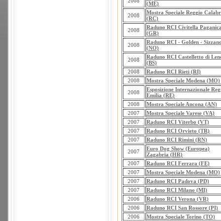
2008
(ME)
Mostra Speciale Reggio Calabr
2008
(RC)
Raduno RCI Civitella Paganic
2008
(GR)
Raduno RCI - Golden - Sizzan
2008
(NO)
Raduno RCI Castelletto di Len
2008
(BS)
2008
Raduno RCI Rieti (RI)
2008
Mostra Speciale Modena (MO)
Esposizione Internazionale Reg
2008
Emilia (RE)
2008
Mostra Speciale Ancona (AN)
2007
Mostra Speciale Varese (VA)
2007
Raduno RCI Viterbo (VT)
2007
Raduno RCI Orvieto (TR)
2007
Raduno RCI Rimini (RN)
Euro Dog Show (Europea)
2007
Zagabria (HR)
2007
Raduno RCI Ferrara (FE)
2007
Mostra Speciale Modena (MO)
2007
Raduno RCI Padova (PD)
2007
Raduno RCI Milano (MI)
2006
Raduno RCI Verona (VR)
2006
Raduno RCI San Rossore (PI)
2006
Mostra Speciale Torino (TO)