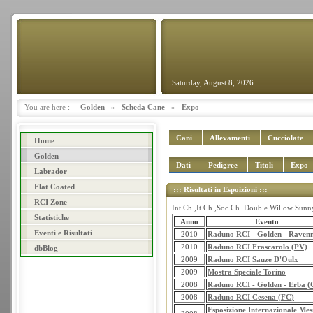
Saturday, August 8, 2026
You are here :
Golden
»
Scheda Cane
»
Expo
Cani
Allevamenti
Cucciolate
Home
Golden
Dati
Pedigree
Titoli
Expo
Labrador
Flat Coated
::: Risultati in Espoizioni :::
RCI Zone
Int.Ch.,It.Ch.,Soc.Ch. Double Willow Sunn
Statistiche
Anno
Evento
Eventi e Risultati
2010
Raduno RCI - Golden - Raven
2010
Raduno RCI Frascarolo (PV)
dbBlog
2009
Raduno RCI Sauze D'Oulx
2009
Mostra Speciale Torino
2008
Raduno RCI - Golden - Erba 
2008
Raduno RCI Cesena (FC)
Esposizione Internazionale Mes