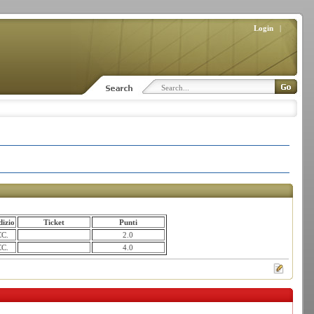
Login
|
izio
Ticket
Punti
C.
2.0
C.
4.0