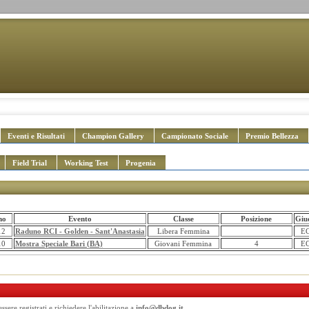
Eventi e Risultati
Champion Gallery
Campionato Sociale
Premio Bellezza
Field Trial
Working Test
Progenia
no
Evento
Classe
Posizione
Giud
12
Raduno RCI - Golden - Sant'Anastasia
Libera Femmina
EC
10
Mostra Speciale Bari (BA)
Giovani Femmina
4
EC
essere registrati
e richiedere l'abilitazione a
info@dbdog.it