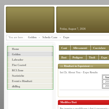
Friday, August 7, 2026
You are here :
Golden
»
Scheda Cane
»
Expo
Cani
Allevamenti
Cucciolate
Home
Golden
Dati
Pedigree
Titoli
Expo
Labrador
Flat Coated
::: Risultati in Espoizioni :::
RCI Zone
Int.Ch. About You - Expo Results
Statistiche
An
Eventi e Risultati
20
20
dbBlog
Modifica Dati
Per inserire e modificare i dati è necessario 