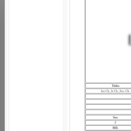
Titles
Int.Ch.,It.Ch.,Soc.Ch.
Sex
F
HD.