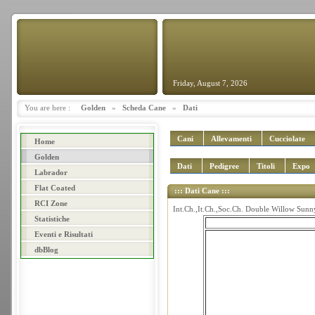
Friday, August 7, 2026
You are here :
Golden
»
Scheda Cane
»
Dati
Cani
Allevamenti
Cucciolate
Home
Golden
Dati
Pedigree
Titoli
Expo
Labrador
Flat Coated
::: Dati Cane :::
RCI Zone
Int.Ch.,It.Ch.,Soc.Ch. Double Willow Sun
Statistiche
Eventi e Risultati
dbBlog