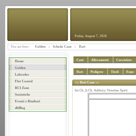
Friday, August 7, 2026
You are here :
Golden
»
Scheda Cane
»
Dati
Cani
Allevamenti
Cucciolate
Home
Golden
Dati
Pedigree
Titoli
Expo
Labrador
Flat Coated
::: Dati Cane :::
RCI Zone
Int.Ch.,It.Ch. Ashbury Venetian Spirit
Statistiche
Eventi e Risultati
dbBlog