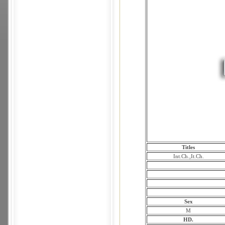
Titles
Int.Ch.,It.Ch.
Sex
M
HD.