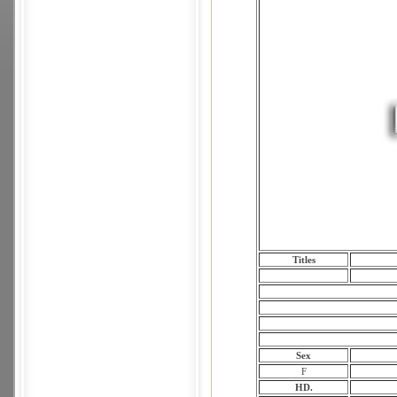
Titles
Sex
F
HD.