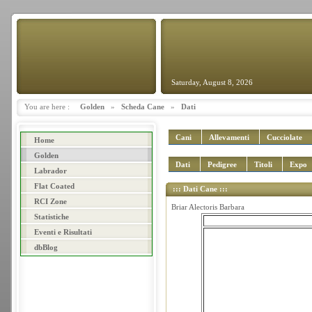
Saturday, August 8, 2026
You are here :
Golden
»
Scheda Cane
»
Dati
Cani
Allevamenti
Cucciolate
Home
Golden
Dati
Pedigree
Titoli
Expo
Labrador
Flat Coated
::: Dati Cane :::
RCI Zone
Briar Alectoris Barbara
Statistiche
Eventi e Risultati
dbBlog