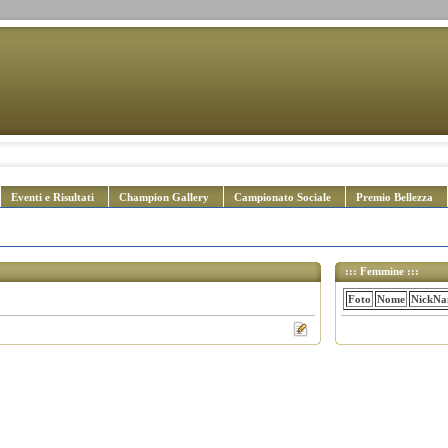
Eventi e Risultati
Champion Gallery
Campionato Sociale
Premio Bellezza
::: Femmine :::
Foto
Nome
NickN