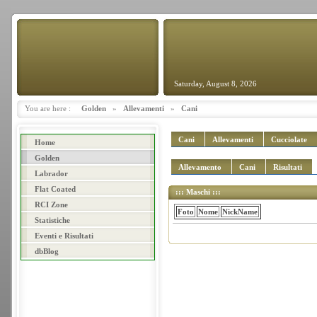
Saturday, August 8, 2026
You are here :
Golden
»
Allevamenti
»
Cani
Cani
Allevamenti
Cucciolate
Home
Golden
Allevamento
Cani
Risultati
Labrador
Flat Coated
::: Maschi :::
RCI Zone
Foto
Nome
NickName
Statistiche
Eventi e Risultati
dbBlog