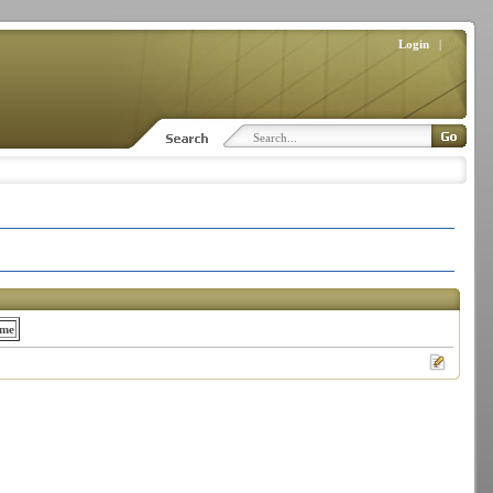
Login
|
ame