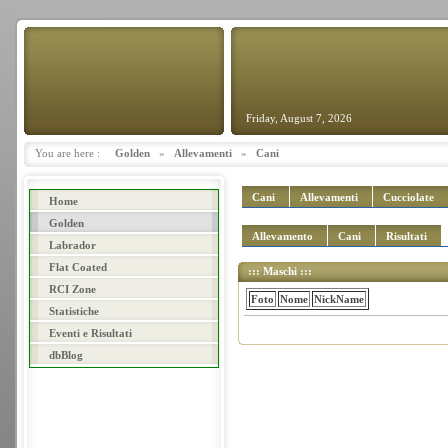
Friday, August 7, 2026
You are here :
Golden
»
Allevamenti
»
Cani
Cani
Allevamenti
Cucciolate
Home
Golden
Allevamento
Cani
Risultati
Labrador
Flat Coated
::: Maschi :::
RCI Zone
Foto
Nome
NickName
Statistiche
Eventi e Risultati
dbBlog