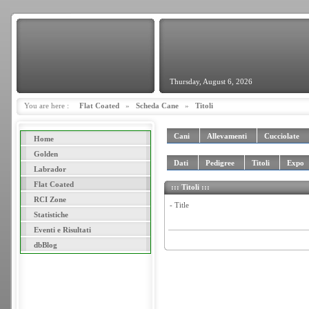
Thursday, August 6, 2026
You are here :
Flat Coated
»
Scheda Cane
»
Titoli
Cani
Allevamenti
Cucciolate
Home
Golden
Dati
Pedigree
Titoli
Expo
Labrador
Flat Coated
::: Titoli :::
RCI Zone
- Title
Statistiche
Eventi e Risultati
dbBlog