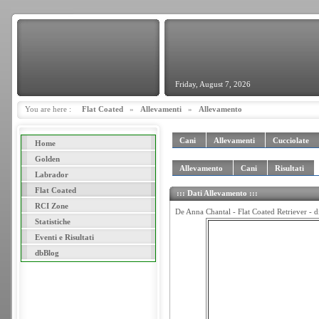
Friday, August 7, 2026
You are here :
Flat Coated
»
Allevamenti
»
Allevamento
Cani
Allevamenti
Cucciolate
Home
Golden
Allevamento
Cani
Risultati
Labrador
Flat Coated
::: Dati Allevamento :::
RCI Zone
De Anna Chantal - Flat Coated Retriever - d
Statistiche
Eventi e Risultati
dbBlog