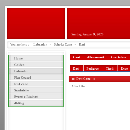
Sunday, August 9, 2026
You are here :
Labrador
»
Scheda Cane
»
Dati
Cani
Allevamenti
Cucciolate
Home
Golden
Dati
Pedigree
Titoli
Expo
Labrador
Flat Coated
::: Dati Cane :::
RCI Zone
After Life
Statistiche
Eventi e Risultati
dbBlog