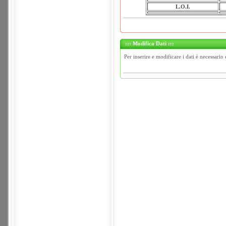
L.O.I.
::: Modifica Dati :::
Per inserire e modificare i dati è necessario 