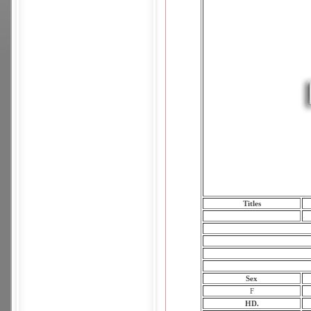
Titles
Sex
F
HD.