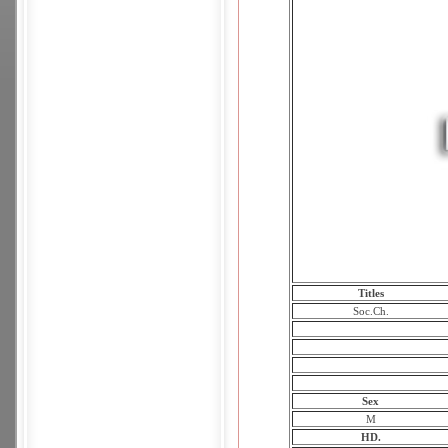
Titles
Soc.Ch.
Sex
M
HD.