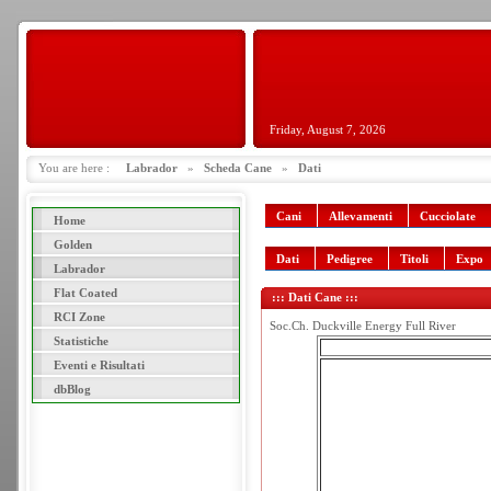
Friday, August 7, 2026
You are here :
Labrador
»
Scheda Cane
»
Dati
Cani
Allevamenti
Cucciolate
Home
Golden
Dati
Pedigree
Titoli
Expo
Labrador
Flat Coated
::: Dati Cane :::
RCI Zone
Soc.Ch. Duckville Energy Full River
Statistiche
Eventi e Risultati
dbBlog