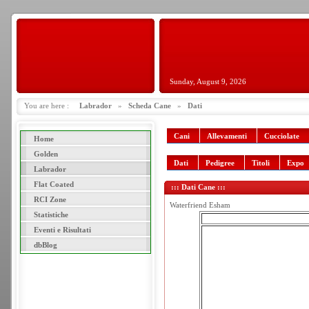
Sunday, August 9, 2026
You are here :
Labrador
»
Scheda Cane
»
Dati
Cani
Allevamenti
Cucciolate
Home
Golden
Dati
Pedigree
Titoli
Expo
Labrador
Flat Coated
::: Dati Cane :::
RCI Zone
Waterfriend Esham
Statistiche
Eventi e Risultati
dbBlog