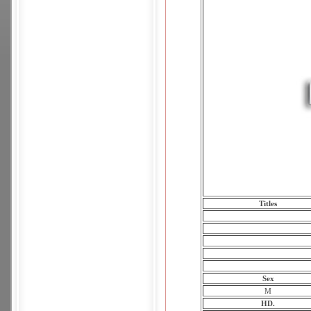
Titles
Sex
M
HD.