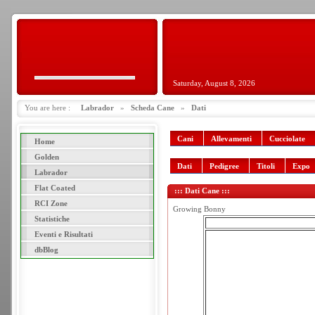
Saturday, August 8, 2026
You are here :
Labrador
»
Scheda Cane
»
Dati
Cani
Allevamenti
Cucciolate
Home
Golden
Dati
Pedigree
Titoli
Expo
Labrador
Flat Coated
::: Dati Cane :::
RCI Zone
Growing Bonny
Statistiche
Eventi e Risultati
dbBlog