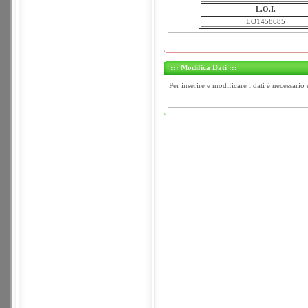
L.O.I.
LO1458685
::: Modifica Dati :::
Per inserire e modificare i dati è necessario 