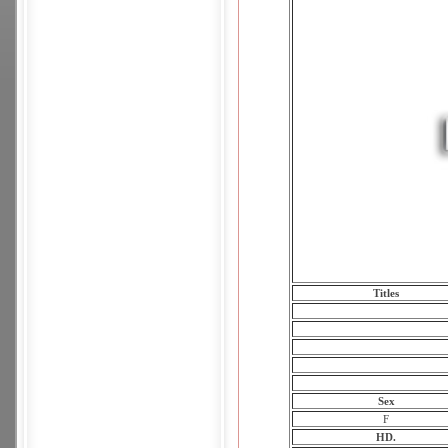
Titles
Sex
F
HD.