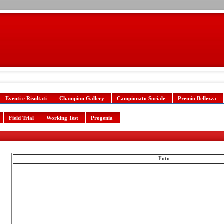
Eventi e Risultati
Champion Gallery
Campionato Sociale
Premio Bellezza
Field Trial
Working Test
Progenia
Foto