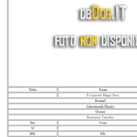
Titles
Name
Ès Gairebè Màgic Paco
Kennel
Ghermandi Mauro
Owner
Romanini Timothy
Sex
Coat
M
HD.
ED.