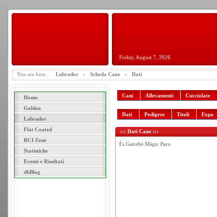
Friday, August 7, 2026
You are here :
Labrador
»
Scheda Cane
»
Dati
Cani
Allevamenti
Cucciolate
Home
Golden
Dati
Pedigree
Titoli
Expo
Labrador
Flat Coated
::: Dati Cane :::
RCI Zone
Ès Gairebè Màgic Paco
Statistiche
Eventi e Risultati
dbBlog