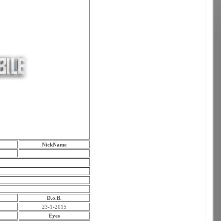
NickName
D.o.B.
23-1-2015
Eyes