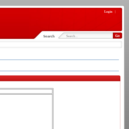
Login
|