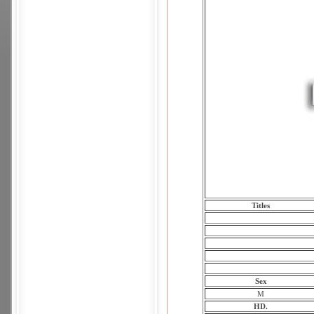
Titles
Sex
M
HD.