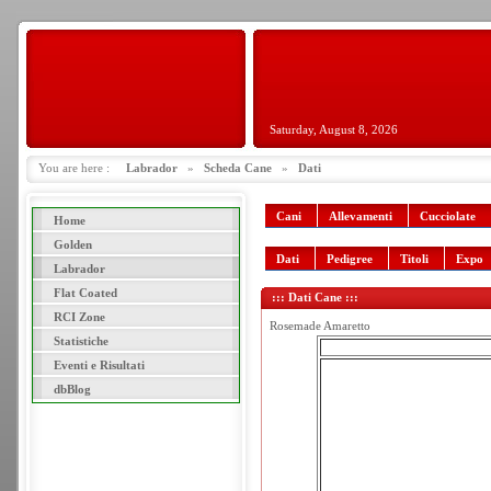
Saturday, August 8, 2026
You are here :
Labrador
»
Scheda Cane
»
Dati
Cani
Allevamenti
Cucciolate
Home
Golden
Dati
Pedigree
Titoli
Expo
Labrador
Flat Coated
::: Dati Cane :::
RCI Zone
Rosemade Amaretto
Statistiche
Eventi e Risultati
dbBlog