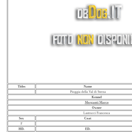
Titles
Name
Pioggia della Val di Sterza
Kennel
Morganti Marco
Owner
Lastrucci Francesca
Sex
Coat
F
HD.
ED.