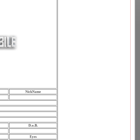
NickName
D.o.B.
Eyes