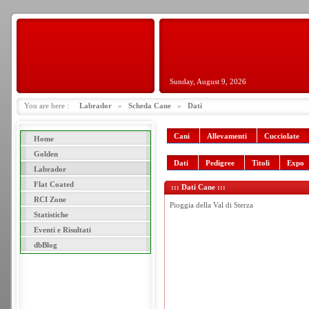
Sunday, August 9, 2026
You are here :
Labrador
»
Scheda Cane
»
Dati
Cani
Allevamenti
Cucciolate
Home
Golden
Dati
Pedigree
Titoli
Expo
Labrador
Flat Coated
::: Dati Cane :::
RCI Zone
Pioggia della Val di Sterza
Statistiche
Eventi e Risultati
dbBlog