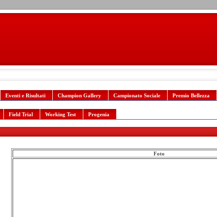
Eventi e Risultati
Champion Gallery
Campionato Sociale
Premio Bellezza
Field Trial
Working Test
Progenia
Foto