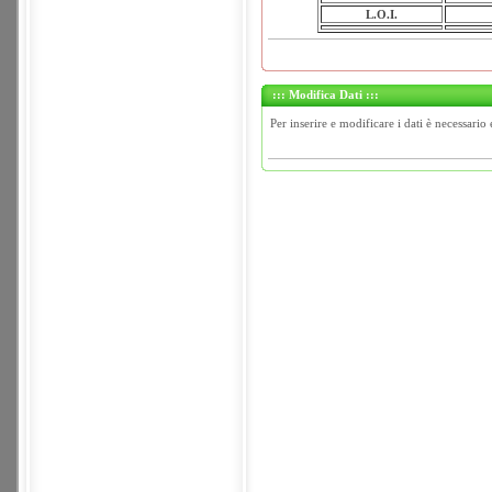
L.O.I.
::: Modifica Dati :::
Per inserire e modificare i dati è necessario 