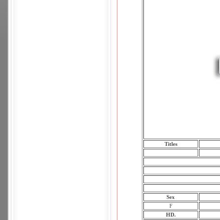
Titles
Sex
F
HD.