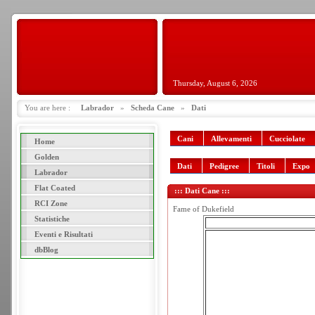
Thursday, August 6, 2026
You are here :
Labrador
»
Scheda Cane
»
Dati
Cani
Allevamenti
Cucciolate
Home
Golden
Dati
Pedigree
Titoli
Expo
Labrador
Flat Coated
::: Dati Cane :::
RCI Zone
Fame of Dukefield
Statistiche
Eventi e Risultati
dbBlog