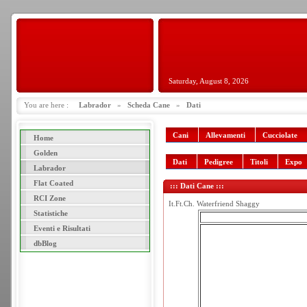
Saturday, August 8, 2026
You are here :
Labrador
»
Scheda Cane
»
Dati
Cani
Allevamenti
Cucciolate
Home
Golden
Dati
Pedigree
Titoli
Expo
Labrador
Flat Coated
::: Dati Cane :::
RCI Zone
It.Ft.Ch. Waterfriend Shaggy
Statistiche
Eventi e Risultati
dbBlog