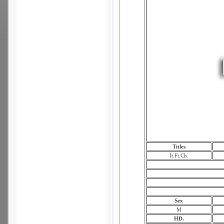
Titles
It.Ft.Ch.
Sex
M
HD.