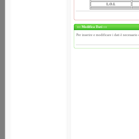
L.O.I.
::: Modifica Dati :::
Per inserire e modificare i dati è necessario 