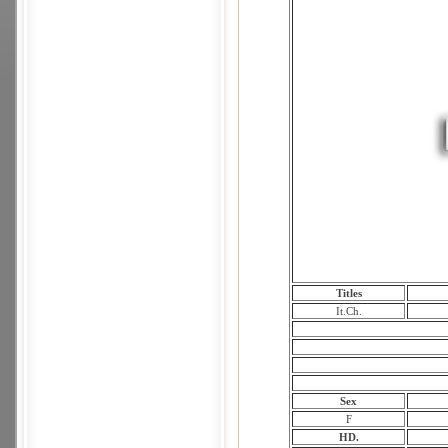
Titles
It.Ch.
Sex
F
HD.