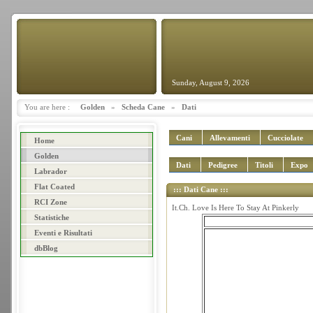
Sunday, August 9, 2026
You are here :
Golden
»
Scheda Cane
»
Dati
Cani
Allevamenti
Cucciolate
Home
Golden
Dati
Pedigree
Titoli
Expo
Labrador
Flat Coated
::: Dati Cane :::
RCI Zone
It.Ch. Love Is Here To Stay At Pinkerly
Statistiche
Eventi e Risultati
dbBlog