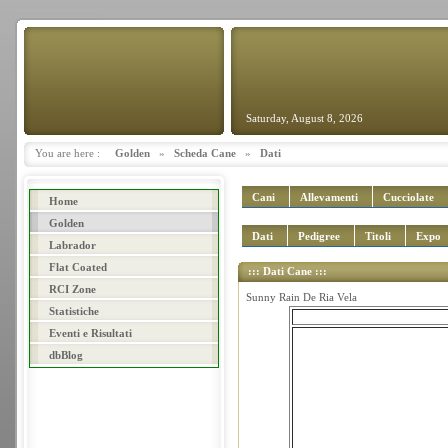
Saturday, August 8, 2026
You are here :
Golden
»
Scheda Cane
»
Dati
Cani
Allevamenti
Cucciolate
Home
Golden
Dati
Pedigree
Titoli
Expo
Labrador
Flat Coated
::: Dati Cane :::
RCI Zone
Sunny Rain De Ria Vela
Statistiche
Eventi e Risultati
dbBlog