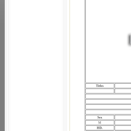
Titles
Sex
M
HD.