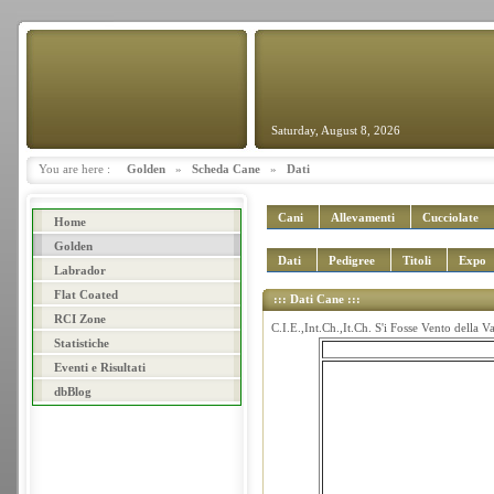
Saturday, August 8, 2026
You are here :
Golden
»
Scheda Cane
»
Dati
Cani
Allevamenti
Cucciolate
Home
Golden
Dati
Pedigree
Titoli
Expo
Labrador
Flat Coated
::: Dati Cane :::
RCI Zone
C.I.E.,Int.Ch.,It.Ch. S'i Fosse Vento della V
Statistiche
Eventi e Risultati
dbBlog