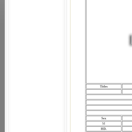
Titles
Sex
M
HD.