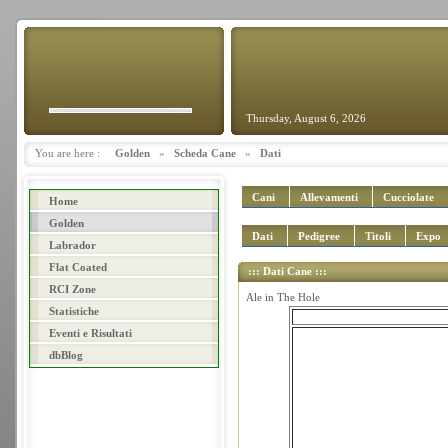
Thursday, August 6, 2026
You are here :
Golden
»
Scheda Cane
»
Dati
Cani
Allevamenti
Cucciolate
Home
Golden
Dati
Pedigree
Titoli
Expo
Labrador
Flat Coated
::: Dati Cane :::
RCI Zone
Ale in The Hole
Statistiche
Eventi e Risultati
dbBlog